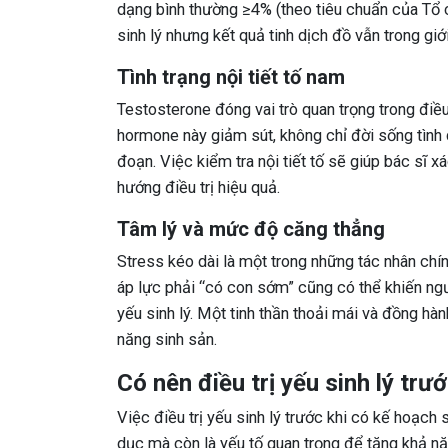
dạng bình thường ≥4% (theo tiêu chuẩn của Tổ 
sinh lý nhưng kết quả tinh dịch đồ vẫn trong giới
Tình trạng nội tiết tố nam
Testosterone đóng vai trò quan trọng trong điề
hormone này giảm sút, không chỉ đời sống tình 
đoạn. Việc kiểm tra nội tiết tố sẽ giúp bác sĩ x
hướng điều trị hiệu quả.
Tâm lý và mức độ căng thẳng
Stress kéo dài là một trong những tác nhân chí
áp lực phải “có con sớm” cũng có thể khiến ngườ
yếu sinh lý. Một tinh thần thoải mái và đồng hà
năng sinh sản.
Có nên điều trị yếu sinh lý trư
Việc điều trị yếu sinh lý trước khi có kế hoạch 
dục mà còn là yếu tố quan trọng để tăng khả năn