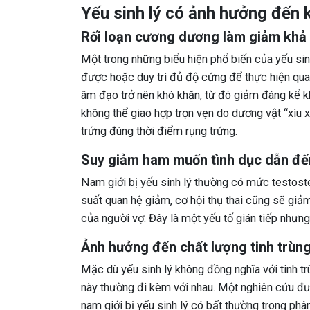
Yếu sinh lý có ảnh hưởng đến 
Rối loạn cương dương làm giảm khả
Một trong những biểu hiện phổ biến của yếu sin
được hoặc duy trì đủ độ cứng để thực hiện quan 
âm đạo trở nên khó khăn, từ đó giảm đáng kể kh
không thể giao hợp trọn vẹn do dương vật “xìu 
trứng đúng thời điểm rụng trứng.
Suy giảm ham muốn tình dục dẫn đến
Nam giới bị yếu sinh lý thường có mức testost
suất quan hệ giảm, cơ hội thụ thai cũng sẽ giảm
của người vợ. Đây là một yếu tố gián tiếp nhưng
Ảnh hưởng đến chất lượng tinh trùn
Mặc dù yếu sinh lý không đồng nghĩa với tinh tr
này thường đi kèm với nhau. Một nghiên cứu đư
nam giới bị yếu sinh lý có bất thường trong phân