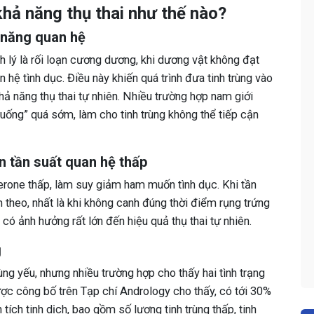
khả năng thụ thai như thế nào?
 năng quan hệ
h lý là rối loạn cương dương, khi dương vật không đạt
hệ tình dục. Điều này khiến quá trình đưa tinh trùng vào
ả năng thụ thai tự nhiên. Nhiều trường hợp nam giới
xuống” quá sớm, làm cho tinh trùng không thể tiếp cận
 tần suất quan hệ thấp
erone thấp, làm suy giảm ham muốn tình dục. Khi tần
 theo, nhất là khi không canh đúng thời điểm rụng trứng
 có ảnh hưởng rất lớn đến hiệu quả thụ thai tự nhiên.
g
ùng yếu, nhưng nhiều trường hợp cho thấy hai tình trạng
ợc công bố trên Tạp chí Andrology cho thấy, có tới 30%
 tích tinh dịch, bao gồm số lượng tinh trùng thấp, tinh