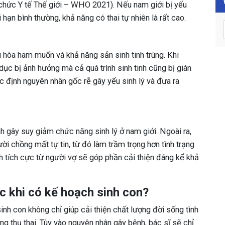
chức Y tế Thế giới – WHO 2021). Nếu nam giới bị yếu
 hạn bình thường, khả năng có thai tự nhiên là rất cao.
u hòa ham muốn và khả năng sản sinh tinh trùng. Khi
dục bị ảnh hưởng mà cả quá trình sinh tinh cũng bị gián
ác định nguyên nhân gốc rễ gây yếu sinh lý và đưa ra
nh gây suy giảm chức năng sinh lý ở nam giới. Ngoài ra,
i chồng mất tự tin, từ đó làm trầm trọng hơn tình trạng
nh tích cực từ người vợ sẽ góp phần cải thiện đáng kể khả
ớc khi có kế hoạch sinh con?
sinh con không chỉ giúp cải thiện chất lượng đời sống tình
g thụ thai. Tùy vào nguyên nhân gây bệnh, bác sĩ sẽ chỉ