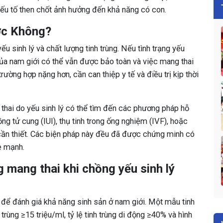
yếu tố then chốt ảnh hưởng đến khả năng có con.
ợc Không?
u sinh lý và chất lượng tinh trùng. Nếu tình trạng yếu
của nam giới có thể vẫn được bảo toàn và việc mang thai
trường hợp nặng hơn, cần can thiệp y tế và điều trị kịp thời
 thai do yếu sinh lý có thể tìm đến các phương pháp hỗ
ng tử cung (IUI), thụ tinh trong ống nghiệm (IVF), hoặc
u cần thiết. Các biện pháp này đều đã được chứng minh có
e mạnh.
 mang thai khi chồng yếu sinh lý
 để đánh giá khả năng sinh sản ở nam giới. Một mẫu tinh
trùng ≥15 triệu/ml, tỷ lệ tinh trùng di động ≥40% và hình