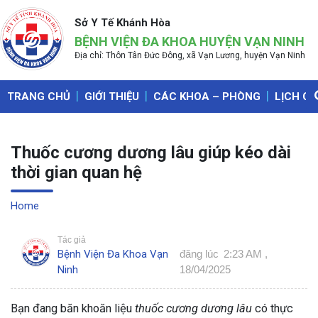
Sở Y Tế Khánh Hòa
BỆNH VIỆN ĐA KHOA HUYỆN VẠN NINH
Địa chỉ: Thôn Tân Đức Đông, xã Vạn Lương, huyện Vạn Ninh
TRANG CHỦ
GIỚI THIỆU
CÁC KHOA – PHÒNG
LỊCH C
Thuốc cương dương lâu giúp kéo dài
thời gian quan hệ
Home
»
Tác giả
Bệnh Viện Đa Khoa Vạn
đăng lúc
2:23 AM ,
Ninh
18/04/2025
Bạn đang băn khoăn liệu
thuốc cương dương lâu
có thực