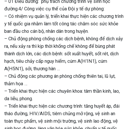
– 01 Điều dưỡng: phụ trách chương trình vệ sinh học
đường.4/ Công việc cụ thể của Đội y tế dự phòng:
– Có nhiệm vụ quản lý, triển khai thực hiện các chương trình
y tế quốc gia nhằm làm tốt công tác chăm sóc sức khỏe
ban đầu cho cán bộ, nhân dân trong huyện.
– Chủ động phòng chống các dịch bệnh, không để dịch xảy
ra, nếu xảy ra thì kịp thời khống chế không để bùng phát
thành dịch lớn, các dịch bệnh: sốt xuất huyết, sốt rét, dịch
hạch, tiêu chảy cấp nguy hiểm, cúm A(H1N1), cúm
A(H5N1), sởi, thương hàn …
– Chủ động các phương án phòng chống thiên tai, lũ lụt,
thảm họa …
– Triển khai thực hiện các chuyên khoa: tâm thần kinh, lao,
da liễu, phong.
– Triển khai thực hiện các chương trình: tăng huyết áp, đái
tháo đường, HIV/AIDS, tiêm chủng mở rộng, vệ sinh an
toàn thực phẩm, vệ sinh mội trường, vệ sinh lao động, vệ
sinh học đường, làng văn hóa sức khỏe, chuẩn y tế quốc