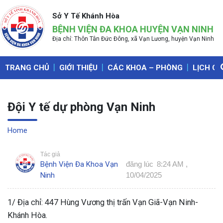
Sở Y Tế Khánh Hòa
BỆNH VIỆN ĐA KHOA HUYỆN VẠN NINH
Địa chỉ: Thôn Tân Đức Đông, xã Vạn Lương, huyện Vạn Ninh
TRANG CHỦ
GIỚI THIỆU
CÁC KHOA – PHÒNG
LỊCH C
Đội Y tế dự phòng Vạn Ninh
Home
»
Tác giả
Bệnh Viện Đa Khoa Vạn
đăng lúc
8:24 AM ,
Ninh
10/04/2025
1/ Địa chỉ: 447 Hùng Vương thị trấn Vạn Giã-Vạn Ninh-
Khánh Hòa.