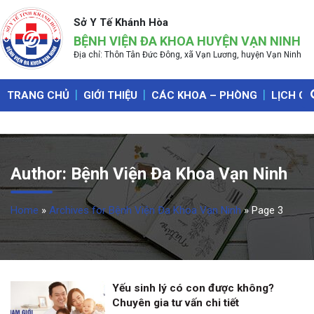
Sở Y Tế Khánh Hòa
BỆNH VIỆN ĐA KHOA HUYỆN VẠN NINH
Địa chỉ: Thôn Tân Đức Đông, xã Vạn Lương, huyện Vạn Ninh
TRANG CHỦ
GIỚI THIỆU
CÁC KHOA – PHÒNG
LỊCH C
Author:
Bệnh Viện Đa Khoa Vạn Ninh
Home
»
Archives for Bệnh Viện Đa Khoa Vạn Ninh
»
Page 3
Yếu sinh lý có con được không?
Chuyên gia tư vấn chi tiết