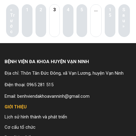
«
1
2
3
4
5
…
1
S
Tr
5
a
ư
u
ớ
»
c
BỆNH VIỆN ĐA KHOA HUYỆN VẠN NINH
Địa chỉ: Thôn Tân Đức Đông, xã Vạn Lương, huyện Vạn Ninh
Điện thoại: 0965 281 515
Email: benhviendakhoavanninh@gmail.com
GIỚI THIỆU
Lịch sử hình thành và phát triển
Cơ cấu tổ chức